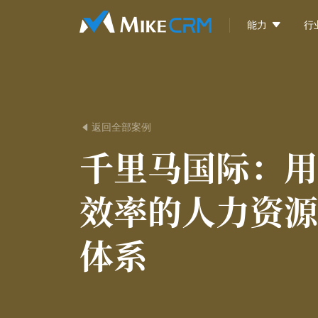

能力
行
返回全部案例

千里马国际：
用
效率的人力资源
体系