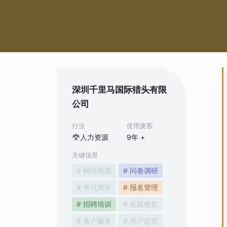
深圳千里马国际猎头有限
公司
行业
使用麦客
人力资源
9
年 +
关键场景
# 网络投票
# 问卷调研
# 考试测评
# 报名管理
# 招聘培训
# 在线收款
# 客户服务
# 用户运营